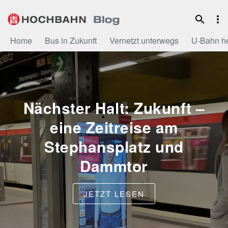
Zum
Inhalt
Home
Bus in Zukunft
Vernetzt unterwegs
U-Bahn h
Nächster Halt: Zukunft –
eine Zeitreise am
Stephansplatz und
Dammtor
JETZT LESEN