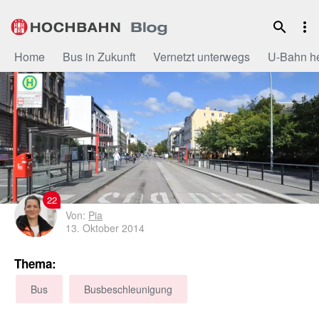
Zum
Inhalt
Home
Bus in Zukunft
Vernetzt unterwegs
U-Bahn h
22
Von:
Pia
13. Oktober 2014
Thema:
Bus
Busbeschleunigung