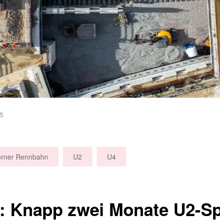
25
rner Rennbahn
U2
U4
z: Knapp zwei Monate U2-S