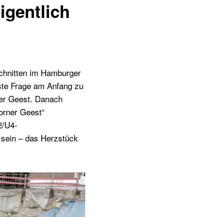
igentlich
schnitten im Hamburger
gste Frage am Anfang zu
ner Geest. Danach
orner Geest“
2/U4-
 sein – das Herzstück