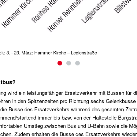
ck: 3. - 23. März: Hammer Kirche – Legienstraße
ektbus?
g wird ein leistungsfähiger Ersatzverkehr mit Bussen für di
kehren in den Spitzenzeiten pro Richtung sechs Gelenkbusse
 die Busse des Ersatzverkehrs während des gesamten Zeit
mmend/startend immer bis bzw. von der Haltestelle Burgstr
mfortablen Umstieg zwischen Bus und U-Bahn sowie die Mög
reichen. Zudem erhalten die Busse des Ersatzverkehrs wieder