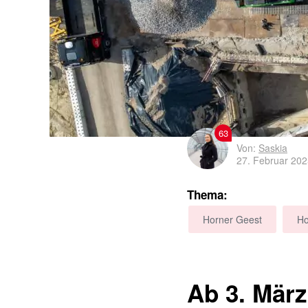
63
Von:
Saskia
27. Februar 20
Thema:
Horner Geest
Ho
Ab 3. Mär