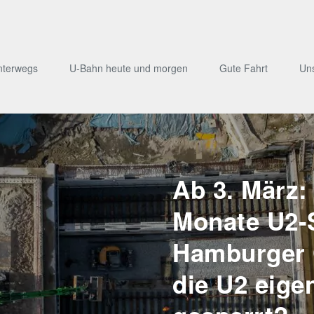
nterwegs
U-Bahn heute und morgen
Gute Fahrt
Un
Ab 3. März:
Monate U2-
Hamburger O
die U2 eige