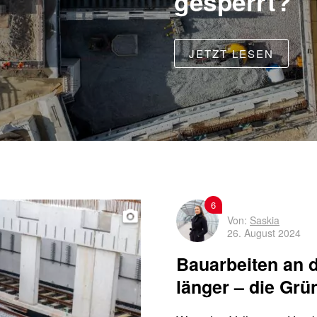
gesperrt?
JETZT LESEN
6
Von:
Saskia
26. August 2024
Bauarbeiten an 
länger – die Grü