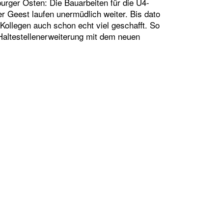
urger Osten: Die Bauarbeiten für die U4-
r Geest laufen unermüdlich weiter. Bis dato
Kollegen auch schon echt viel geschafft. So
 Haltestellenerweiterung mit dem neuen
ARBEITEN AN DER U4-HORNER GEEST DAUERN LÄ