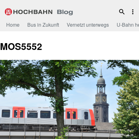
Zum
Inhalt
Home
Bus in Zukunft
Vernetzt unterwegs
U-Bahn h
MOS5552