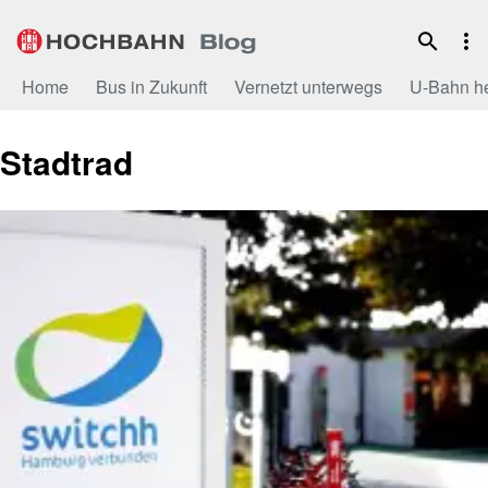
Zum
Inhalt
Home
Bus in Zukunft
Vernetzt unterwegs
U-Bahn h
Stadtrad