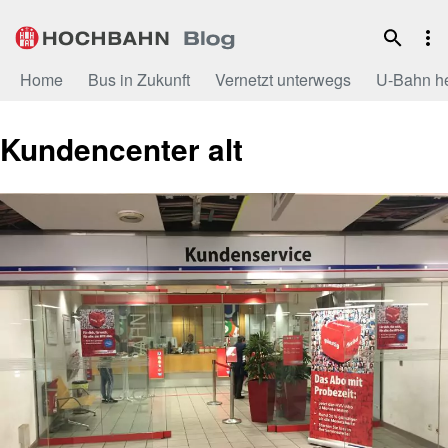
Zum
Inhalt
Home
Bus in Zukunft
Vernetzt unterwegs
U-Bahn h
Kundencenter alt