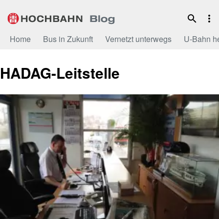
Zum
Inhalt
Home
Bus in Zukunft
Vernetzt unterwegs
U-Bahn h
HADAG-Leitstelle