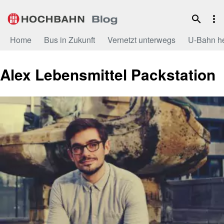
Zum
Inhalt
Home
Bus in Zukunft
Vernetzt unterwegs
U-Bahn h
Alex Lebensmittel Packstation