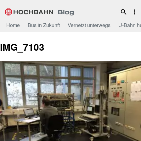
Zum
Inhalt
Home
Bus in Zukunft
Vernetzt unterwegs
U-Bahn h
IMG_7103