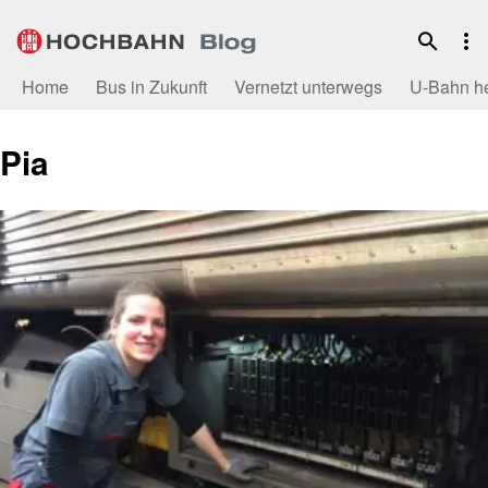
Zum
Inhalt
Home
Bus in Zukunft
Vernetzt unterwegs
U-Bahn h
Pia