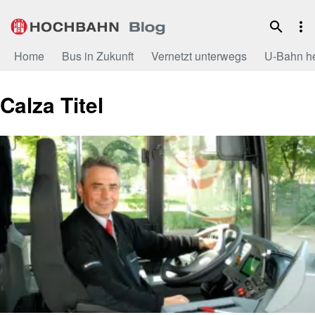
Zum
Inhalt
Home
Bus in Zukunft
Vernetzt unterwegs
U-Bahn h
Calza Titel