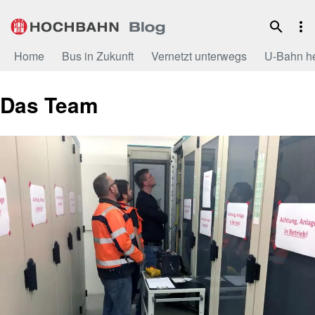
Zum
Inhalt
Home
Bus in Zukunft
Vernetzt unterwegs
U-Bahn h
Das Team