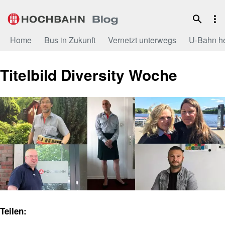
Zum
Inhalt
Home
Bus in Zukunft
Vernetzt unterwegs
U-Bahn h
Titelbild Diversity Woche
Teilen: