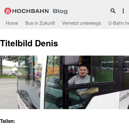
Zum
Inhalt
Home
Bus in Zukunft
Vernetzt unterwegs
U-Bahn h
Titelbild Denis
Teilen: