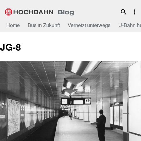
Zum
Inhalt
Home
Bus in Zukunft
Vernetzt unterwegs
U-Bahn h
JG-8