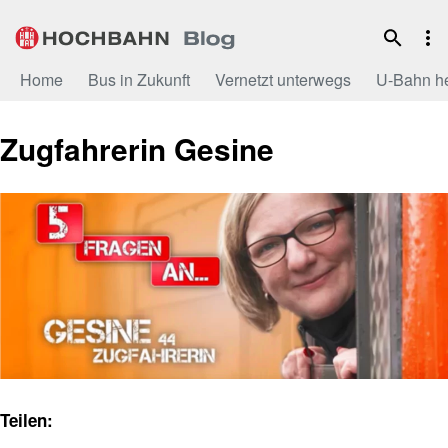
Zum
Inhalt
Home
Bus in Zukunft
Vernetzt unterwegs
U-Bahn h
Zugfahrerin Gesine
Teilen: