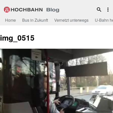
Zum
Inhalt
Home
Bus in Zukunft
Vernetzt unterwegs
U-Bahn h
img_0515