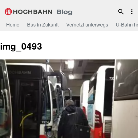
Zum
Inhalt
Home
Bus in Zukunft
Vernetzt unterwegs
U-Bahn h
img_0493