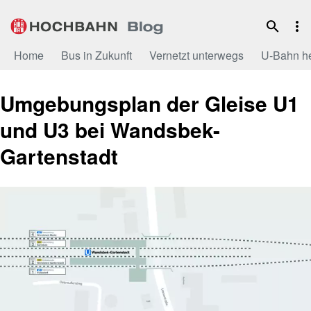
Zum
Inhalt
Home
Bus in Zukunft
Vernetzt unterwegs
U-Bahn h
Umgebungsplan der Gleise U1
und U3 bei Wandsbek-
Gartenstadt