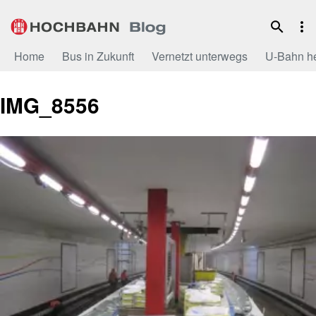
Zum
Inhalt
Home
Bus in Zukunft
Vernetzt unterwegs
U-Bahn h
IMG_8556