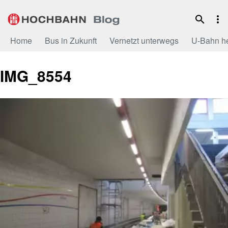
Zum
Inhalt
Home
Bus in Zukunft
Vernetzt unterwegs
U-Bahn h
IMG_8554