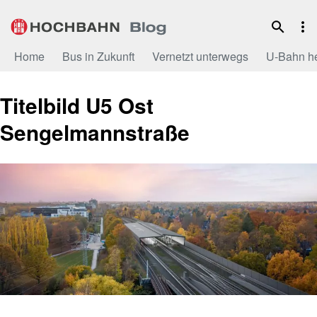
Zum
Inhalt
Home
Bus in Zukunft
Vernetzt unterwegs
U-Bahn h
Titelbild U5 Ost
Sengelmannstraße