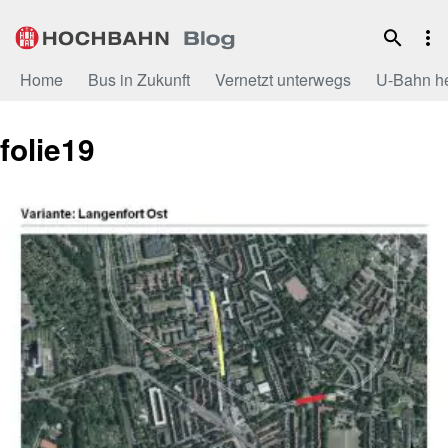
Zum
Inhalt
Home
Bus in Zukunft
Vernetzt unterwegs
U-Bahn h
folie19