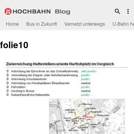
Zum
Inhalt
Home
Bus in Zukunft
Vernetzt unterwegs
U-Bahn h
folie10