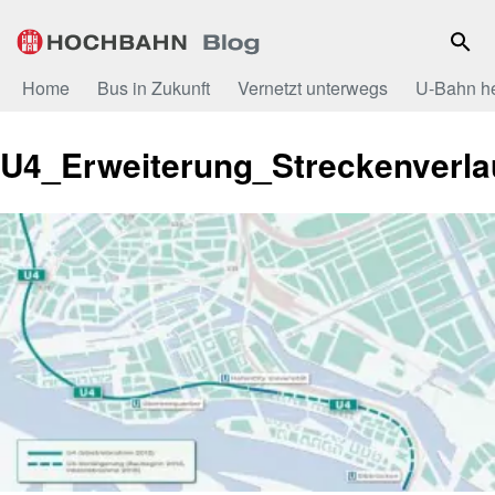
Zum
Inhalt
Home
Bus in Zukunft
Vernetzt unterwegs
U-Bahn h
U4_Erweiterung_Streckenverla