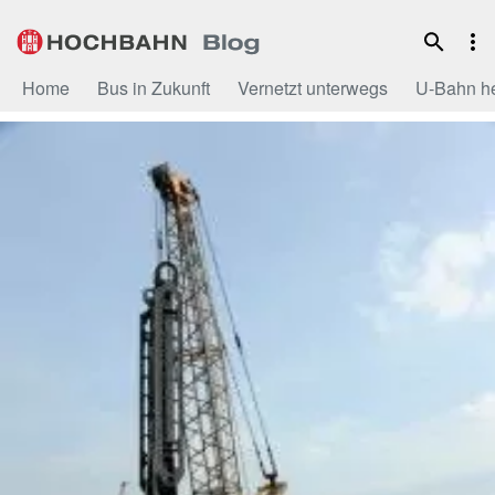
Zum
Inhalt
Home
Bus in Zukunft
Vernetzt unterwegs
U-Bahn h