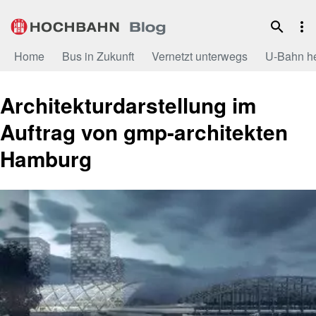
Zum
Inhalt
Home
Bus in Zukunft
Vernetzt unterwegs
U-Bahn h
Architekturdarstellung im
Auftrag von gmp-architekten
Hamburg