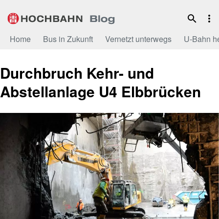
Zum
Inhalt
Home
Bus in Zukunft
Vernetzt unterwegs
U-Bahn h
Durchbruch Kehr- und
Abstellanlage U4 Elbbrücken