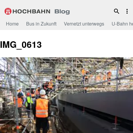
Zum
Inhalt
Home
Bus in Zukunft
Vernetzt unterwegs
U-Bahn h
IMG_0613