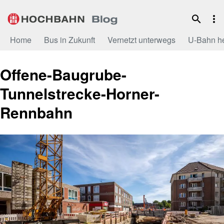
Zum
Inhalt
Home
Bus in Zukunft
Vernetzt unterwegs
U-Bahn h
Offene-Baugrube-
Tunnelstrecke-Horner-
Rennbahn