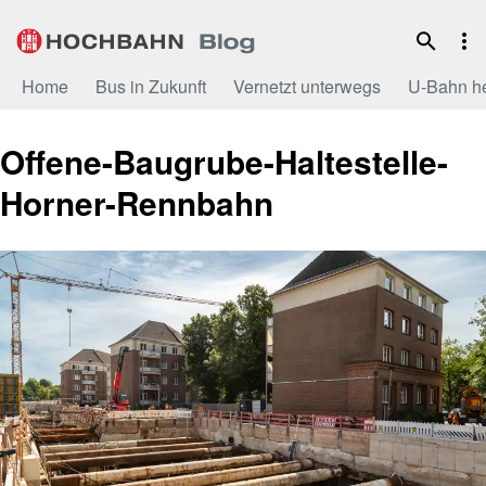
Zum
Inhalt
Home
Bus in Zukunft
Vernetzt unterwegs
U-Bahn h
Offene-Baugrube-Haltestelle-
Horner-Rennbahn