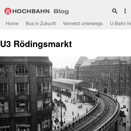
Zum
Inhalt
Home
Bus in Zukunft
Vernetzt unterwegs
U-Bahn h
U3 Rödingsmarkt