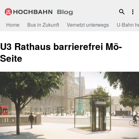
Zum
Inhalt
Home
Bus in Zukunft
Vernetzt unterwegs
U-Bahn h
U3 Rathaus barrierefrei Mö-
Seite