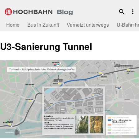
Zum
Inhalt
Home
Bus in Zukunft
Vernetzt unterwegs
U-Bahn h
U3-Sanierung Tunnel