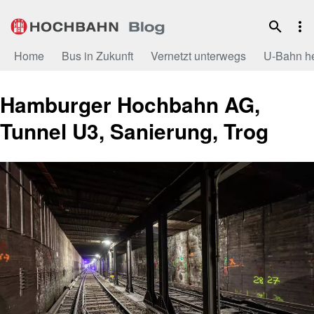
Zum
Inhalt
Home
Bus in Zukunft
Vernetzt unterwegs
U-Bahn h
Hamburger Hochbahn AG,
Tunnel U3, Sanierung, Trog