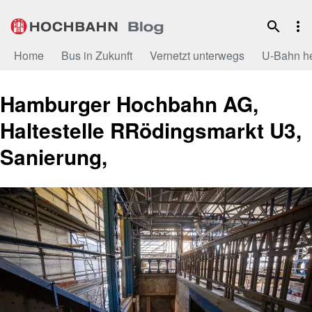
Zum
Inhalt
Home
Bus in Zukunft
Vernetzt unterwegs
U-Bahn h
Hamburger Hochbahn AG,
Haltestelle RRödingsmarkt U3,
Sanierung,