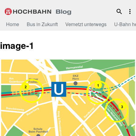
Zum
Inhalt
Home
Bus in Zukunft
Vernetzt unterwegs
U-Bahn h
image-1