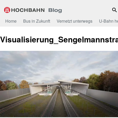
Zum
Inhalt
Home
Bus in Zukunft
Vernetzt unterwegs
U-Bahn h
Visualisierung_Sengelmannstr