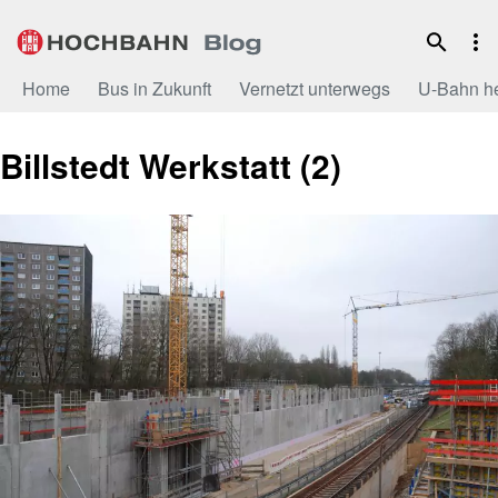
Zum
Inhalt
Home
Bus in Zukunft
Vernetzt unterwegs
U-Bahn h
Billstedt Werkstatt (2)