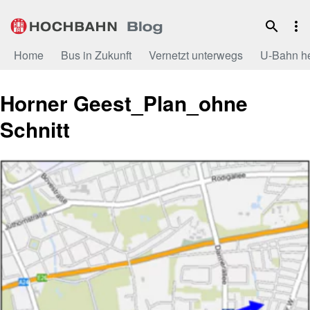
Zum
Inhalt
Home
Bus in Zukunft
Vernetzt unterwegs
U-Bahn h
Horner Geest_Plan_ohne
Schnitt