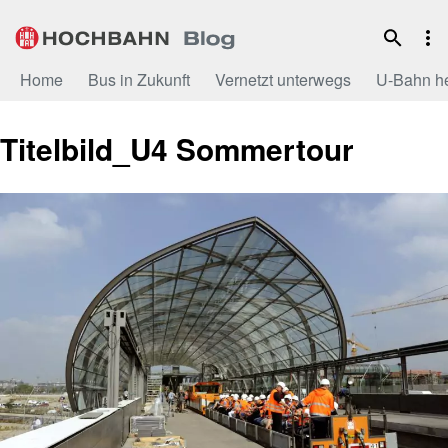
Zum
Inhalt
Home
Bus in Zukunft
Vernetzt unterwegs
U-Bahn h
Titelbild_U4 Sommertour