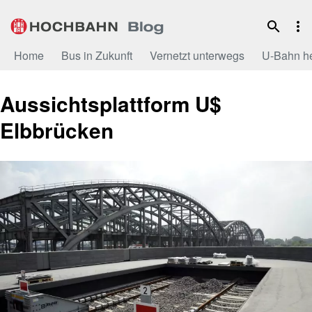
Zum
Inhalt
Home
Bus in Zukunft
Vernetzt unterwegs
U-Bahn h
Aussichtsplattform U$
Elbbrücken