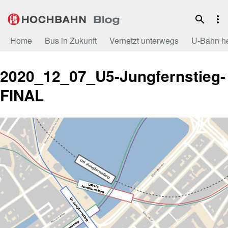
Zum
Inhalt
Home
Bus in Zukunft
Vernetzt unterwegs
U-Bahn h
2020_12_07_U5-Jungfernstieg-
FINAL