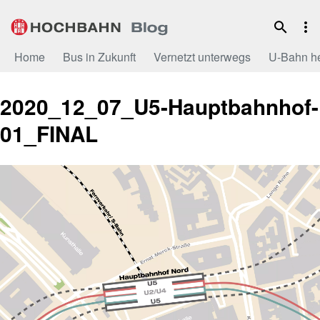
Zum
Inhalt
Home
Bus in Zukunft
Vernetzt unterwegs
U-Bahn h
2020_12_07_U5-Hauptbahnhof-
01_FINAL