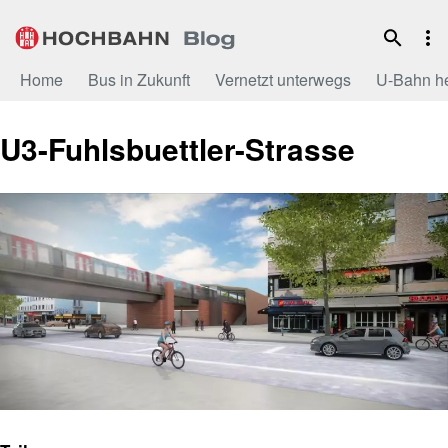
Zum
Inhalt
Home
Bus in Zukunft
Vernetzt unterwegs
U-Bahn h
U3-Fuhlsbuettler-Strasse