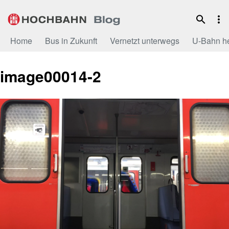
Zum
Inhalt
Home
Bus in Zukunft
Vernetzt unterwegs
U-Bahn h
image00014-2