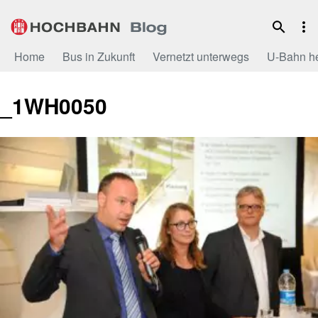
Zum
Inhalt
Home
Bus in Zukunft
Vernetzt unterwegs
U-Bahn h
_1WH0050