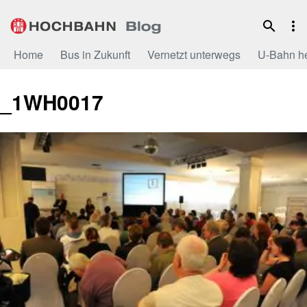
Zum
Inhalt
Home
Bus in Zukunft
Vernetzt unterwegs
U-Bahn h
_1WH0017