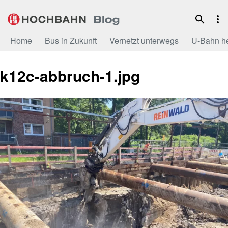
Zum
Inhalt
Home
Bus in Zukunft
Vernetzt unterwegs
U-Bahn h
k12c-abbruch-1.jpg